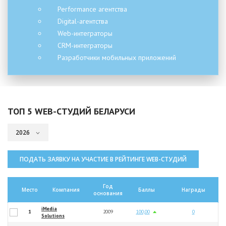
Performance агентства
Digital-агентства
Web-интеграторы
CRM-интеграторы
Разработчики мобильных приложений
ТОП 5 WEB-СТУДИЙ БЕЛАРУСИ
ПОДАТЬ ЗАЯВКУ НА УЧАСТИЕ В РЕЙТИНГЕ WEB-СТУДИЙ
Год
Место
Компания
Баллы
Награды
основания
iMedia
1
2009
100,00
0
Solutions