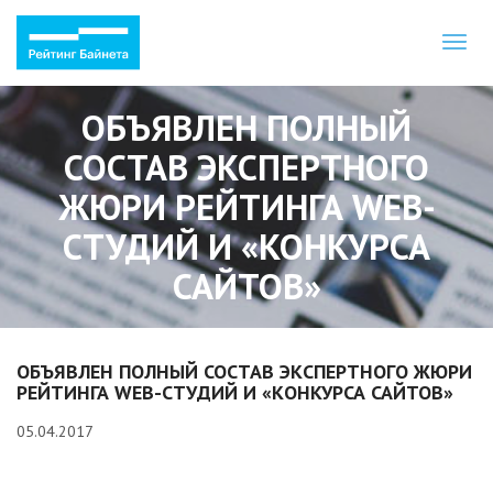
Toggl
naviga
ОБЪЯВЛЕН ПОЛНЫЙ
СОСТАВ ЭКСПЕРТНОГО
ЖЮРИ РЕЙТИНГА WEB-
СТУДИЙ И «КОНКУРСА
САЙТОВ»
ОБЪЯВЛЕН ПОЛНЫЙ СОСТАВ ЭКСПЕРТНОГО ЖЮРИ
РЕЙТИНГА WEB-СТУДИЙ И «КОНКУРСА САЙТОВ»
05.04.2017