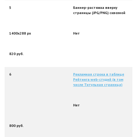
5
Баннер-растяжка вверху
страницы (JPG/PNG) сквозной
1400х288 px
Нет
820 руб.
6
Рекламная строка в таблице
Рейтинга web-студий (в том
числе Титульная страница)
Нет
800 руб.