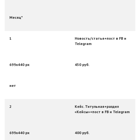
Месяц*
1
Новость/статья+пост в FB и
Telegram
699х440 px
450 руб.
нет
2
Кейс. Титульная+раздел
«Кейсы»+пост в FB и Telegram
699х440 px
400 руб.