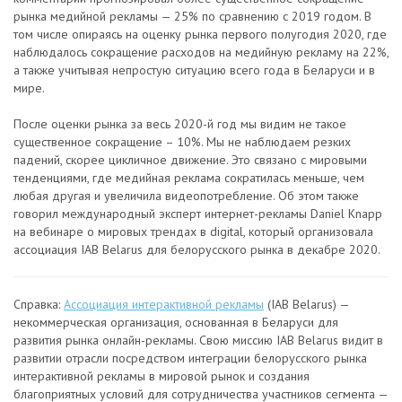
рынка медийной рекламы — 25% по сравнению с 2019 годом. В
том числе опираясь на оценку рынка первого полугодия 2020, где
наблюдалось сокращение расходов на медийную рекламу на 22%,
а также учитывая непростую ситуацию всего года в Беларуси и в
мире.
После оценки рынка за весь 2020-й год мы видим не такое
существенное сокращение – 10%. Мы не наблюдаем резких
падений, скорее цикличное движение. Это связано с мировыми
тенденциями, где медийная реклама сократилась меньше, чем
любая другая и увеличила видеопотребление. Об этом также
говорил международный эксперт интернет-рекламы Daniel Knapp
на вебинаре о мировых трендах в digital, который организовала
ассоциация IAB Belarus для белорусского рынка в декабре 2020.
Справкa:
Ассоциация интерактивной рекламы
(IAB Belarus) —
некоммерческая организация, основанная в Беларуси для
развития рынка онлайн-рекламы. Свою миссию IAB Belarus видит в
развитии отрасли посредством интеграции белорусcкого рынка
интерактивной рекламы в мировой рынок и создания
благоприятных условий для сотрудничества участников сегмента —