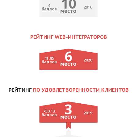
10
4
2016
баллов
место
РЕЙТИНГ WEB-ИНТЕГРАТОРОВ
6
41,85
2026
баллов
место
РЕЙТИНГ
ПО УДОВЛЕТВОРЕННОСТИ КЛИЕНТОВ
3
750,13
2019
баллов
место