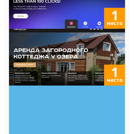
1
место
1
место