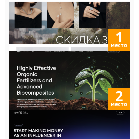
1
место
2
место