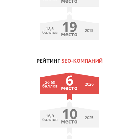
место
19
18,5
2015
баллов
место
РЕЙТИНГ
SEO-КОМПАНИЙ
6
26,69
2026
баллов
место
10
16,9
2025
баллов
место