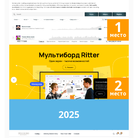
1
место
2
место
2025