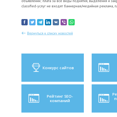
объявлений; плата за все виды поднятия, выделения и за
classified-услуг не входят баннерная/медийная реклама, п
Вернуться к списку новостей
Конкурс сайтов
Ре
Рейтинг SEO-
п
компаний