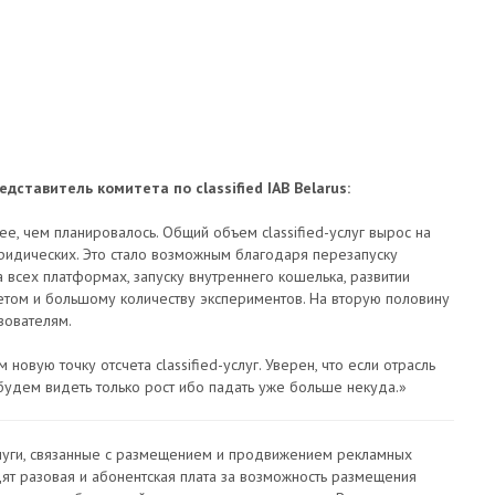
дставитель комитета по classified IAB Belarus:
ее, чем планировалось. Общий объем classified-услуг вырос на
юридических. Это стало возможным благодаря перезапуску
а всех платформах, запуску внутреннего кошелька, развитии
том и большому количеству экспериментов. На вторую половину
зователям.
 новую точку отсчета classified-услуг. Уверен, что если отрасль
 будем видеть только рост ибо падать уже больше некуда.»
 услуги, связанные с размещением и продвижением рекламных
ят разовая и абонентская плата за возможность размещения