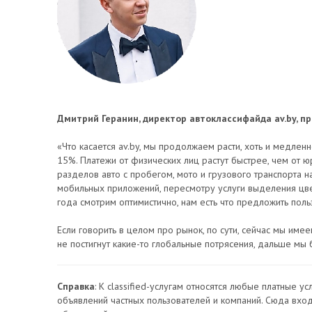
Дмитрий Геранин, директор автоклассифайда av.by, пре
«Что касается av.by, мы продолжаем расти, хоть и медленн
15%. Платежи от физических лиц растут быстрее, чем от 
разделов авто с пробегом, мото и грузового транспорта н
мобильных приложений, пересмотру услуги выделения цве
года смотрим оптимистично, нам есть что предложить поль
Если говорить в целом про рынок, по сути, сейчас мы имеем
не постигнут какие-то глобальные потрясения, дальше мы
Справкa
: К classified-услугам относятся любые платные
объявлений частных пользователей и компаний. Сюда вход