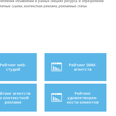
крепления объявлений в разных секциях ресурса. В определение
латные ссылки, контекстная реклама, рекламные статьи.
Рейтинг web-
Рейтинг SMM-
студий
агентств
йтинг агентств
Рейтинг
о контекстной
удовлетворен-
рекламе
ности клиентов