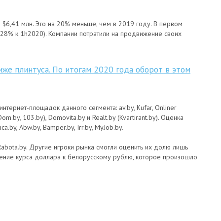
$6,41 млн. Это на 20% меньше, чем в 2019 году. В первом
- 28% к 1h2020). Компании потратили на продвижение своих
ниже плинтуса. По итогам 2020 года оборот в этом
ернет-площадок данного сегмента: av.by, Kufar, Onliner
m.by, 103.by), Domovita.by и Realt.by (Kvartirant.by). Оценка
by, Abw.by, Bamper.by, Irr.by, MyJob.by.
abota.by. Другие игроки рынка смогли оценить их долю лишь
ение курса доллара к белорусскому рублю, которое произошло