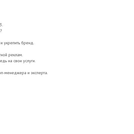
3.
ь?
 и укрепить бренд.
тной реклам.
едь на свои услуги.
оп-менеджера и эксперта.