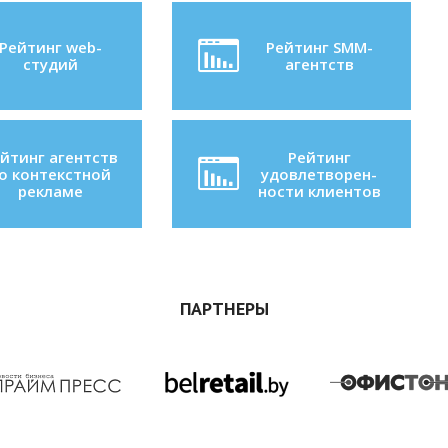
Рейтинг web-
Рейтинг SMM-
студий
агентств
йтинг агентств
Рейтинг
о контекстной
удовлетворен-
рекламе
ности клиентов
ПАРТНЕРЫ