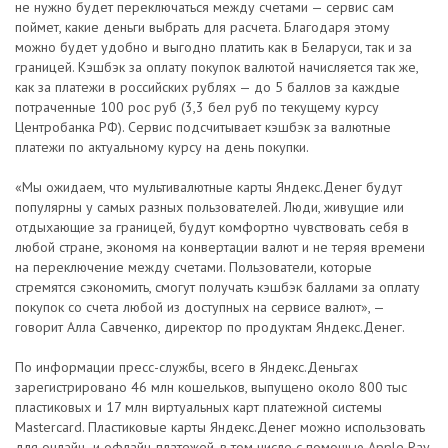
не нужно будет переключаться между счетами — сервис сам
поймет, какие деньги выбрать для расчета. Благодаря этому
можно будет удобно и выгодно платить как в Беларуси, так и за
границей. Кэшбэк за оплату покупок валютой начисляется так же,
как за платежи в российских рублях — до 5 баллов за каждые
потраченные 100 рос руб (3,3 бел руб по текущему курсу
Центробанка РФ). Сервис подсчитывает кэшбэк за валютные
платежи по актуальному курсу на день покупки.
«Мы ожидаем, что мультивалютные карты Яндекс.Денег будут
популярны у самых разных пользователей. Люди, живущие или
отдыхающие за границей, будут комфортно чувствовать себя в
любой стране, экономя на конвертации валют и не теряя времени
на переключение между счетами. Пользователи, которые
стремятся сэкономить, смогут получать кэшбэк баллами за оплату
покупок со счета любой из доступных на сервисе валют», —
говорит Алла Савченко, директор по продуктам Яндекс.Денег.
По информации пресс-службы, всего в Яндекс.Деньгах
зарегистрировано 46 млн кошельков, выпущено около 800 тыс
пластиковых и 17 млн виртуальных карт платежной системы
Mastercard. Пластиковые карты Яндекс.Денег можно использовать
для онлайн- и офлайн-платежей, в том числе с помощью Apple Pay,