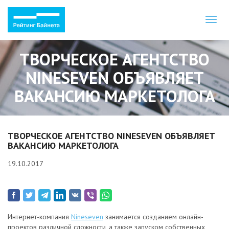
Toggl
naviga
ТВОРЧЕСКОЕ АГЕНТСТВО
NINESEVEN ОБЪЯВЛЯЕТ
ВАКАНСИЮ МАРКЕТОЛОГА
ТВОРЧЕСКОЕ АГЕНТСТВО NINESEVEN ОБЪЯВЛЯЕТ
ВАКАНСИЮ МАРКЕТОЛОГА
19.10.2017
Интернет-компания
Nineseven
занимается созданием онлайн-
проектов различной сложности, а также запуском собственных