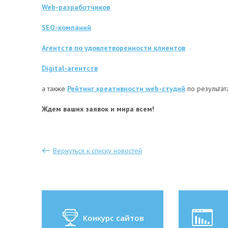
Web-разработчиков
SEO-компаний
Агентств по удовлетворенности клиентов
Digital-агентств
а также
Рейтинг креативности web-студий
по результа
Ждем ваших заявок и мира всем!
Вернуться к списку новостей
Конкурс сайтов