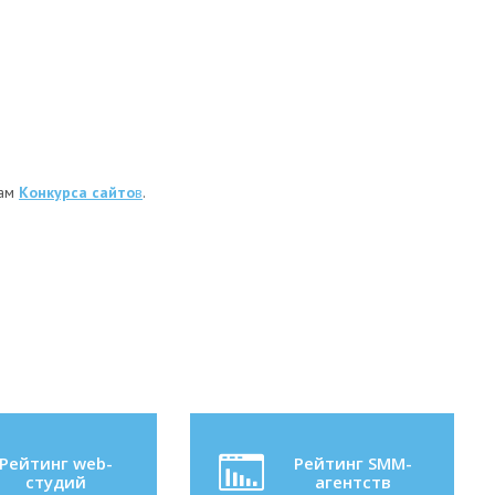
там
Конкурса сайто
в
.
Рейтинг web-
Рейтинг SMM-
студий
агентств