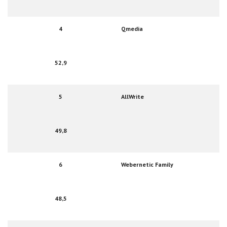
4
Qmedia
52,9
5
AllWrite
49,8
6
Webernetic Family
48,5