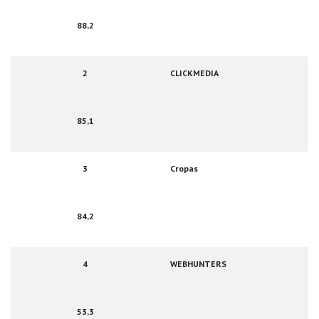
88,2
2
CLICKMEDIA
85,1
3
Cropas
84,2
4
WEBHUNTERS
53,3