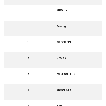
1
AllWrite
1
Seologic
1
WEBСФЕРА
2
Qmedia
2
WEBHUNTERS
4
SEODEV.BY
4
Ziex