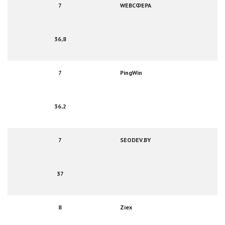
7
WEBСФЕРА
36,8
7
PingWin
36,2
7
SEODEV.BY
37
8
Ziex