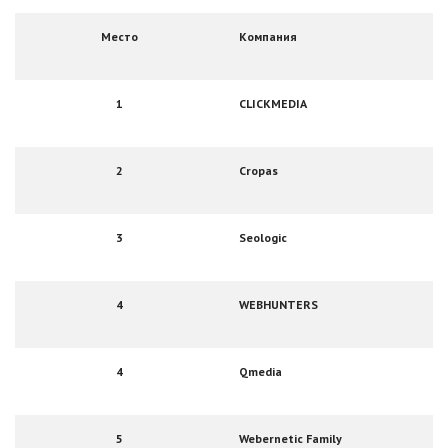
Место
Компания
1
CLICKMEDIA
2
Cropas
3
Seologic
4
WEBHUNTERS
4
Qmedia
5
Webernetic Family