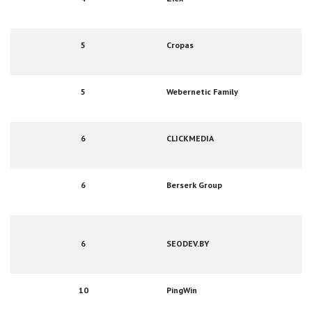
5
Cropas
5
Webernetic Family
6
CLICKMEDIA
6
Berserk Group
6
SEODEV.BY
10
PingWin