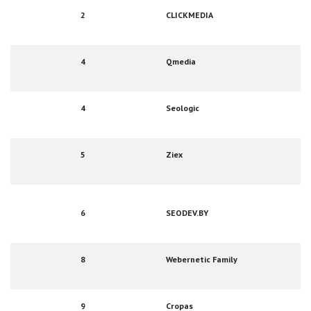
2
CLICKMEDIA
4
Qmedia
4
Seologic
5
Ziex
6
SEODEV.BY
8
Webernetic Family
9
Cropas