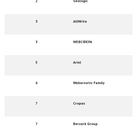
2
Seologic
3
AllWrite
3
WEBСФЕРА
5
Ariol
6
Webernetic Family
7
Cropas
7
Berserk Group