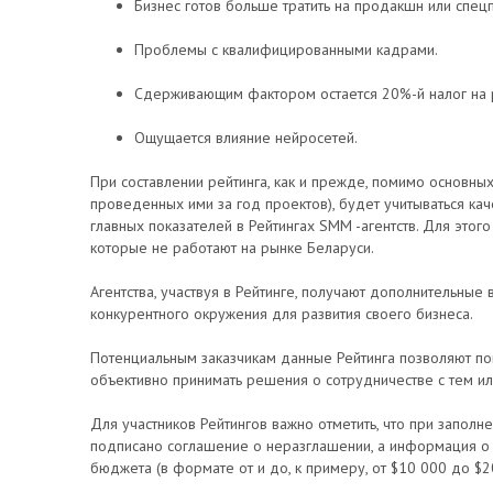
Бизнес готов больше тратить на продакшн или спецп
Проблемы с квалифицированными кадрами.
Сдерживающим фактором остается 20%-й налог на 
Ощущается влияние нейросетей.
При составлении рейтинга, как и прежде, помимо основных
проведенных ими за год проектов), будет учитываться ка
главных показателей в Рейтингах SMM -агентств. Для этого
которые не работают на рынке Беларуси.
Агентства, участвуя в Рейтинге, получают дополнительны
конкурентного окружения для развития своего бизнеса.
Потенциальным заказчикам данные Рейтинга позволяют поня
объективно принимать решения о сотрудничестве с тем и
Для участников Рейтингов важно отметить, что при заполне
подписано соглашение о неразглашении, а информация о
бюджета (в формате от и до, к примеру, от $10 000 до $2