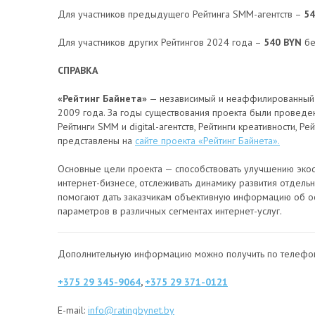
Для участников предыдущего Рейтинга SMM-агентств –
54
Для участников других Рейтингов 2024 года –
540 BYN
бе
СПРАВКА
«Рейтинг Байнета»
— независимый и неаффилированный ни
2009 года. За годы существования проекта были проведен
Рейтинги SMM и digital-агентств, Рейтинги креативности, Р
представлены на
сайте проекта «Рейтинг Байнета».
Основные цели проекта — способствовать улучшению экос
интернет-бизнесе, отслеживать динамику развития отдель
помогают дать заказчикам объективную информацию об о
параметров в различных сегментах интернет-услуг.
Дополнительную информацию можно получить по телефо
+375 29 345-9064
,
+375 29 371-0121
E-mail:
info@ratingbynet.by