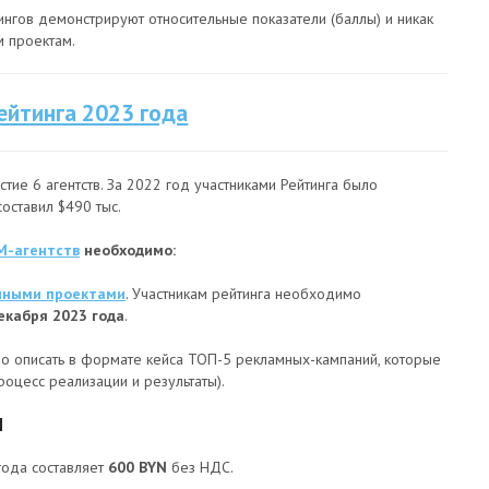
ингов демонстрируют относительные показатели (баллы) и никак
 проектам.
ейтинга 2023 года
тие 6 агентств. За 2022 год участниками Рейтинга было
оставил $490 тыс.
M-агентств
необходимо:
нными проектами
.
Участникам рейтинга необходимо
декабря 2023 года
.
мо описать в формате кейса ТОП-5 рекламных-кампаний, которые
роцесс реализации и результаты).
М
года составляет
600 BYN
без НДС.