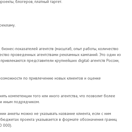
роекты, блогеров, платный таргет.
рекламу.
 бизнес-показателей агентств (масштаб, опыт работы, количество
чество проведенных агентствами рекламных кампаний. Это один из
 привлекаются представители крупнейших digital-агентств России,
е возможности по привлечению новых клиентов и оценке
ть компетенции того или иного агентства, что позволит более
ли иным подрядчиком.
нии анкеты можно не указывать название клиента, если с ним
 бюджетах проекта указывается в формате обозначения границ
0 000).