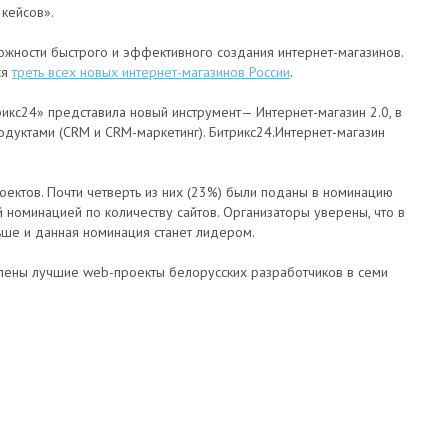
кейсов».
ожности быстрого и эффективного создания интернет-магазинов.
ся
треть всех новых интернет-магазинов России
.
рикс24» представила новый инструмент— Интернет-магазин 2.0, в
одуктами (CRM и CRM-маркетинг). Битрикс24.Интернет-магазин
ектов. Почти четверть из них (23%) были поданы в номинацию
 номинацией по количеству сайтов. Организаторы уверены, что в
ьше и данная номинация станет лидером.
елены лучшие web-проекты белорусских разработчиков в семи