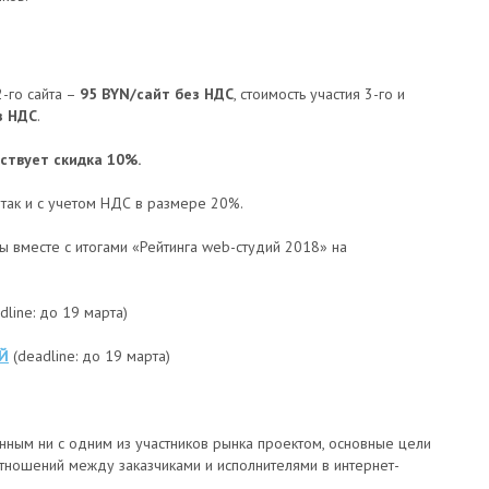
 2-го сайта –
95 BYN/сайт без НДС
, стоимость участия 3-го и
з НДС
.
йствует скидка 10%.
 так и с учетом НДС в размере 20%.
 вместе с итогами «Рейтинга web-студий 2018» на
dline: до 19 марта)
Й
(deadline: до 19 марта)
нным ни с одним из участников рынка проектом, основные цели
тношений между заказчиками и исполнителями в интернет-