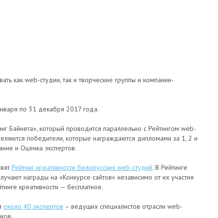
ать как web-студии, так и творческие группы и компании-
января по 31 декабря 2017 года.
инг Байнета», который проводится параллельно с Рейтингом web-
еляются победители, которые награждаются дипломами за 1, 2 и
ание и Оценка экспертов.
авят
Рейтинг креативности белорусских web-студий
. В Рейтинге
лучают награды на «Конкурсе сайтов» независимо от их участия
йтинге креативности — бесплатное.
м
около 40 экспертов
– ведущих специалистов отрасли web-
ков.