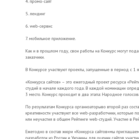
4. промо-сайт
5. лендинг
6. web-cервис
7. мобильное приложение.
Как и в прошлом году, свои работы на Конкурс могут подав
заказчики.
В Конкурсе участвуют проекты, запущенные в период с 1 
«Конкурса сайтов» – это ежегодный проект ресурса «Рейт
студий в начале каждого года. В каждой номинации опред
3 место. Конкурс проходит в два этапа: Народное голосов
По результатам Конкурса организаторыво второй раз сост
креативности участвуют все web-разработчики, которые по
или неучастия в общем Рейтинге web-студий. Участие в Ре
Ежегодно в состав жюри «Конкурса сайтов»мы приглашае
разработок из России и Украины для оценки сайтов участни