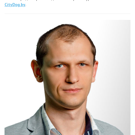
CityDog.by
.