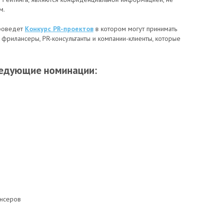
м.
проведет
Конкурс PR-проектов
в котором могут принимать
ы, фрилансеры, PR-консультанты и компании-клиенты, которые
ледующие номинации:
нсеров