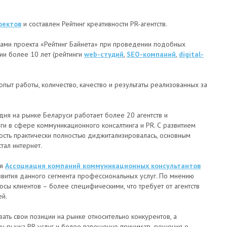
оектов
и составлен Рейтинг креативности PR-агентств.
тами проекта «Рейтинг Байнета» при проведении подобных
ии более 10 лет (рейтинги
web-студий
,
SEO-компаний
,
digital-
опыт работы, количество, качество и результаты реализованных за
дня на рынке Беларуси работает более 20 агентств и
ги в сфере коммуникационного консалтинга и PR. С развитием
ость практически полностью диджитализировалась, основным
тал интернет.
ая
Ассоциация компаний коммуникационных консультантов
звития данного сегмента профессиональных услуг. По мнению
росы клиентов – более специфическими, что требует от агентств
ей.
вать свои позиции на рынке относительно конкурентов, а
ну рынка PR-услуг и более взвешенно принимать решения о