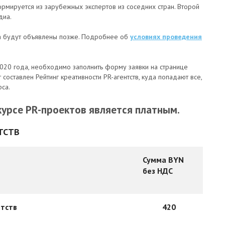
ормируется из зарубежных экспертов из соседних стран. Второй
диа.
да будут объявлены позже. Подробнее об
условиях проведения
 2020 года, необходимо заполнить форму заявки на странице
 составлен Рейтинг креативности PR-агентств, куда попадают все,
рса.
нкурсе PR-проектов является платным.
ТСТВ
Сумма BYN
без НДС
нтств
420