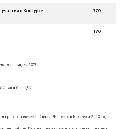
 участии в Конкурсе
370
170
мотрена скидка 10%.
ДС, так и без НДС.
я при составлении Рейтинга PR-агентств Беларуси 2020 года:
тво лет работы PR-агентства на рынке и количество штатных