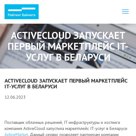
Toggl
naviga
ACTIVECLOUD ЗАПУСКАЕТ
ПЕРВЫЙ МАРКЕТПЛЕЙС IT-
УСЛУГ В БЕЛАРУСИ
ACTIVECLOUD ЗАПУСКАЕТ ПЕРВЫЙ МАРКЕТПЛЕЙС
IT-УСЛУГ В БЕЛАРУСИ
12.06.2023
Поставщик облачных решений, IT-инфраструктуры и хостинга
компания ActiveCloud запустила маркетплейс IT-услуг в Беларуси
ActiveMarket
. Данный сервис позволяет партнерам компании