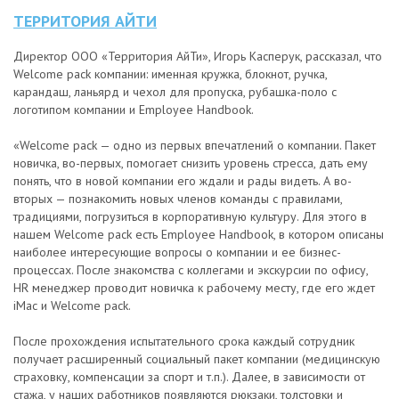
ТЕРРИТОРИЯ АЙТИ
Директор ООО «Территория АйТи», Игорь Касперук, рассказал, что
Welcome pack компании: именная кружка, блокнот, ручка,
карандаш, ланьярд и чехол для пропуска, рубашка-поло с
логотипом компании и Employee Handbook.
«Welcome pack — одно из первых впечатлений о компании. Пакет
новичка, во-первых, помогает снизить уровень стресса, дать ему
понять, что в новой компании его ждали и рады видеть. А во-
вторых — познакомить новых членов команды с правилами,
традициями, погрузиться в корпоративную культуру. Для этого в
нашем Welcome pack есть Employee Handbook, в котором описаны
наиболее интересующие вопросы о компании и ее бизнес-
процессах. После знакомства с коллегами и экскурсии по офису,
HR менеджер проводит новичка к рабочему месту, где его ждет
iMac и Welcome pack.
После прохождения испытательного срока каждый сотрудник
получает расширенный социальный пакет компании (медицинскую
страховку, компенсации за спорт и т.п.). Далее, в зависимости от
стажа, у наших работников появляются рюкзаки, толстовки и