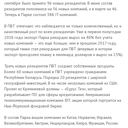
сентябре было принято 96 новых резидентов. В июне состав
резидентов пополнился на 56 новых компаний, а в марте на 46.
Теперь в Парке состоит 388 IT-компаний.
В ПВТ отмечают, что наблюдается не только количественный, но и
качественный рост по всем резидентам. Уже в первом полугодии
2018 года экспорт Парка рекордно вырос на 40% без учёта
новых компаний — это ещё больше, чем в прошлом 2017 году,
который также стал рекордным для ПВТ (впервые в истории
экспорт преодолел планку в миллиард долларов и вырос на 25%).
Треть новых резидентов ПВТ создают собственные продукты.
Более 60 новых компаний в ПВТ учреждено гражданами
Республики Беларусь. Порядка 20 резидентов с широкой
географией инвестиций. В их числе несколько компаний из США.
Проект из Кремниевой долины — «Еурус Тех», который
разрабатывает ПО для сферы кредитования. Американская
телекоммуникационная компания IDT, акции которой торгуются на
Нью-Йоркской фондовой бирже.
В состав Парка вошли компании из Китая, Норвегии, Израиля,
Великобритании, Австрии, Нидерландов, Кипра, Франции, России.