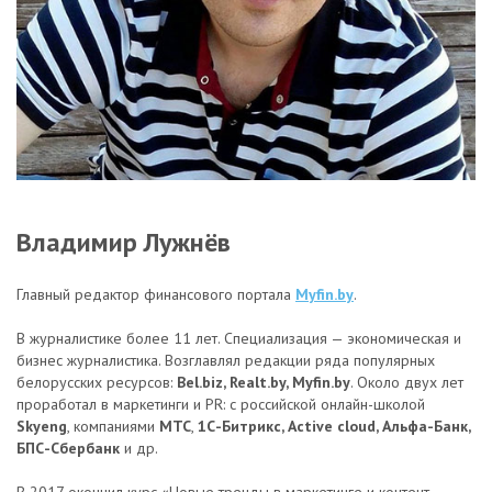
Владимир Лужнёв
Главный редактор финансового портала
Myfin.by
.
В журналистике более 11 лет. Специализация — экономическая и
бизнес журналистика. Возглавлял редакции ряда популярных
белорусских ресурсов:
Bel.biz, Realt.by, Myfin.by
. Около двух лет
проработал в маркетинги и PR: с российской онлайн-школой
Skyeng
, компаниями
МТС
,
1С-Битрикс, Active cloud, Альфа-Банк,
БПС-Сбербанк
и др.
В 2017 окончил курс «Новые тренды в маркетинге и контент-