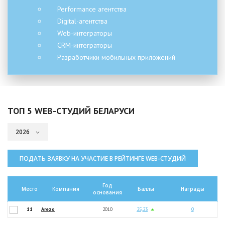
Performance агентства
Digital-агентства
Web-интеграторы
CRM-интеграторы
Разработчики мобильных приложений
ТОП 5 WEB-СТУДИЙ БЕЛАРУСИ
ПОДАТЬ ЗАЯВКУ НА УЧАСТИЕ В РЕЙТИНГЕ WEB-СТУДИЙ
Год
Место
Компания
Баллы
Награды
основания
11
Arezo
2010
25,23
0