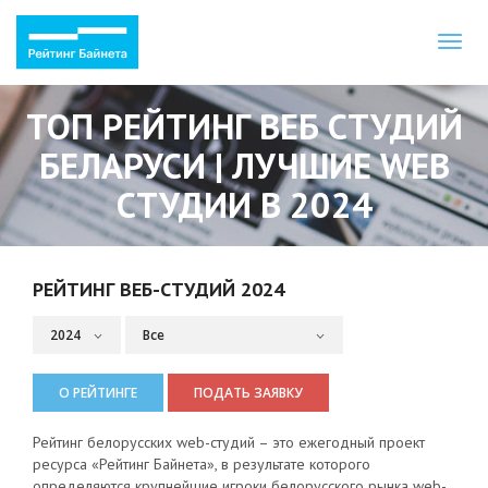
Toggl
naviga
ТОП РЕЙТИНГ ВЕБ СТУДИЙ
БЕЛАРУСИ | ЛУЧШИЕ WEB
СТУДИИ В 2024
РЕЙТИНГ ВЕБ-СТУДИЙ 2024
О РЕЙТИНГЕ
ПОДАТЬ ЗАЯВКУ
Рейтинг белорусских web-студий – это ежегодный проект
ресурса «Рейтинг Байнета», в результате которого
определяются крупнейшие игроки белорусского рынка web-