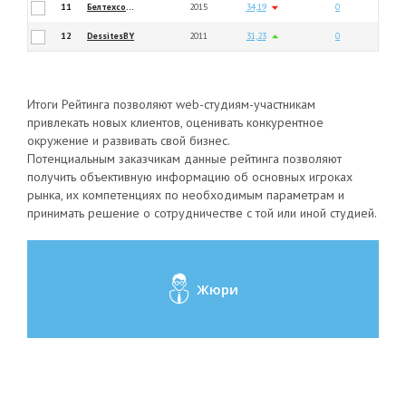
11
Белтехсофт
2015
34,19
0
12
DessitesBY
2011
31,23
0
Итоги Рейтинга позволяют web-студиям-участникам
привлекать новых клиентов, оценивать конкурентное
окружение и развивать свой бизнес.
Потенциальным заказчикам данные рейтинга позволяют
получить объективную информацию об основных игроках
рынка, их компетенциях по необходимым параметрам и
принимать решение о сотрудничестве с той или иной студией.
Жюри