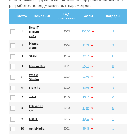
разработок по ряду ключевых параметров.
Год
Место
Компания
Баллы
Награды
основания
New IT
1
2002
100,00
5
Новый
сайт
Медиа
2
2006
81,78
7
Лайн
3
SLAM
2016
72,10
11
4
Manao Dev
2021
55,48
0
Whale
5
2017
53,98
3
Studio
6
ITprofit
2010
48,05
2
7
Ariol
2010
45,10
0
ITG-SOFT
8
2010
41,03
0
</>
9
LikeIT
2013
40,37
1
10
ArtisMedia
2001
39,83
1