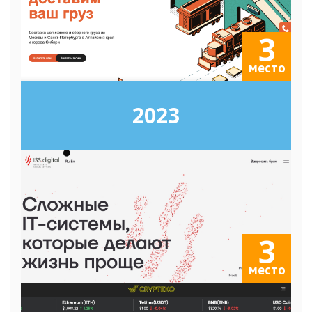
3
место
2023
3
место