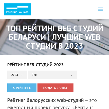
Toggl
naviga
ТОП РЕЙТИНГ ВЕБ СТУДИЙ
БЕЛАРУСИ | ЛУЧШИЕ WEB
СТУДИИ В 2023
РЕЙТИНГ ВЕБ-СТУДИЙ 2023
О РЕЙТИНГЕ
ПОДАТЬ ЗАЯВКУ
Рейтинг белорусских web-студий
– это
ежегодный проект ресурса «Рейтинг