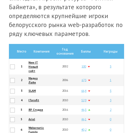
Байнета», в результате которого
определяются крупнейшие игроки
белорусского рынка web-разработок по
ряду ключевых параметров.
Год
Место
Компания
Баллы
Награды
основания
New IT
1
2002
100
5
Новый
сайт
Медиа
2
2006
67,5
1
Лайн
3
SLAM
2016
66,4
5
4
ITprofit
2010
52,9
3
5
ЯР Студия
2016
46,5
2
5
Ariol
2010
46,1
0
Webernetic
6
2010
40,2
0
Family