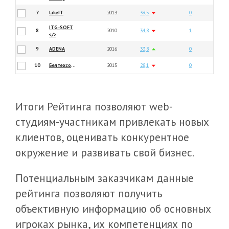
7
LikeIT
2013
39,5
0
ITG-SOFT
8
2010
34,8
1
</>
9
ADENA
2016
33,8
0
10
Белтехсофт
2015
28,1
0
Итоги Рейтинга позволяют web-
студиям-участникам привлекать новых
клиентов, оценивать конкурентное
окружение и развивать свой бизнес.
Потенциальным заказчикам данные
рейтинга позволяют получить
объективную информацию об основных
игроках рынка, их компетенциях по