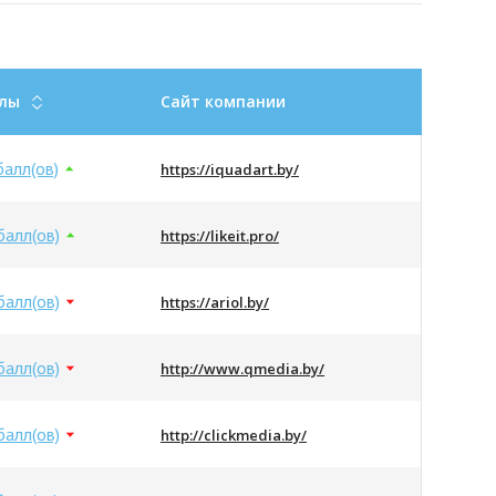
лы
Сайт компании
балл(ов)
https://iquadart.by/
балл(ов)
https://likeit.pro/
балл(ов)
https://ariol.by/
балл(ов)
http://www.qmedia.by/
балл(ов)
http://clickmedia.by/