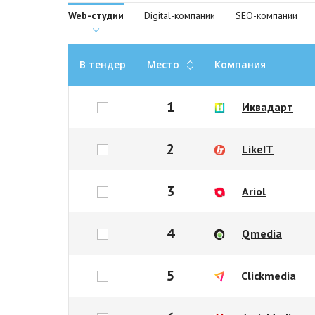
Web-студии
Digital-компании
SEO-компании
В тендер
Место
Компания
1
Иквадарт
2
LikeIT
3
Ariol
4
Qmedia
5
Clickmedia