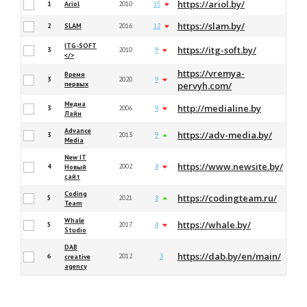
https://ariol.by/
1
Ariol
2010
15
https://slam.by/
2
SLAM
2016
12
ITG-SOFT
https://itg-soft.by/
3
2010
9
</>
https://vremya-
Время
3
2020
9
первых
pervyh.com/
Медиа
http://medialine.by
3
2006
9
Лайн
Advance
https://adv-media.by/
3
2013
9
Media
New IT
https://www.newsite.by/
4
2002
8
Новый
сайт
Coding
https://codingteam.ru/
5
2021
8
Team
Whale
https://whale.by/
5
2017
4
Studio
DAB
https://dab.by/en/main/
6
2012
3
creative
agency