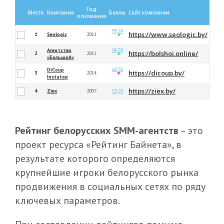
Год
Место
Компания
Баллы
Сайт компании
основания
93,24
https://www.seologic.by/
1
Seologic
2011
86,54
Агентство
https://bolshoi.online/
2
2011
«Большой»
60,76
DiCoup
https://dicoup.by/
3
2014
Instatop
https://ziex.by/
4
Ziex
2007
53,24
Рейтинг белорусских SMM-агентств
– это
проект ресурса «Рейтинг Байнета», в
результате которого определяются
крупнейшие игроки белорусского рынка
продвижения в социальных сетях по ряду
ключевых параметров.