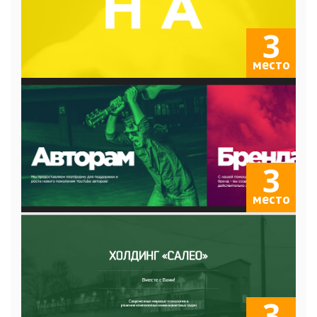
3
место
3
место
3