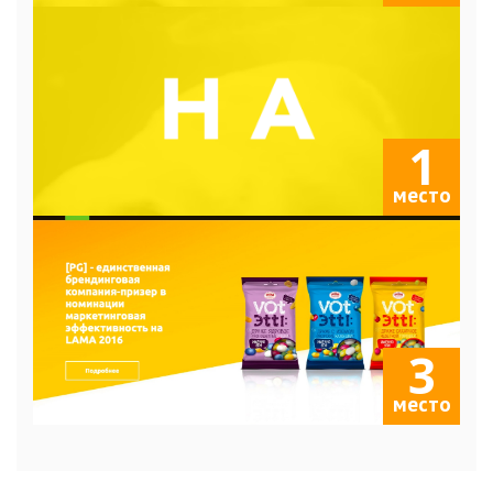
1
место
3
место