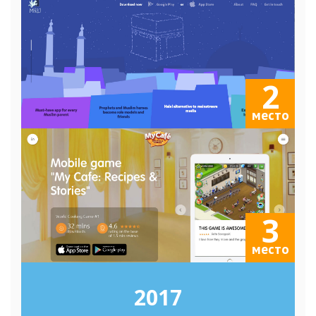
2
место
3
место
2017