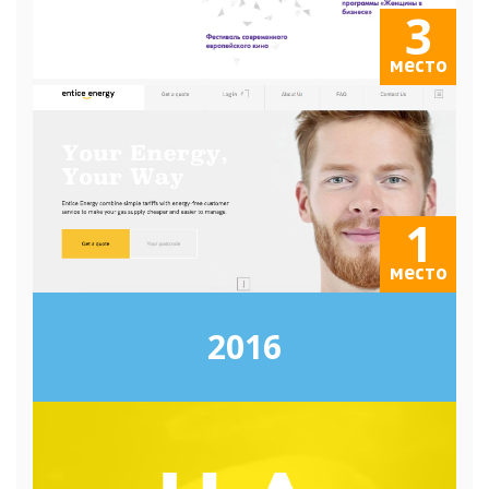
3
место
1
место
2016