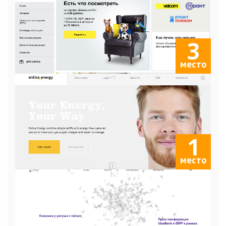
3
место
1
место