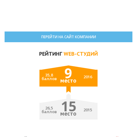
ПЕРЕЙТИ НА САЙТ КОМПАНИИ
РЕЙТИНГ
WEB-СТУДИЙ
9
35,8
2016
баллов
место
15
26,5
2015
баллов
место