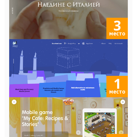
3
место
1
место