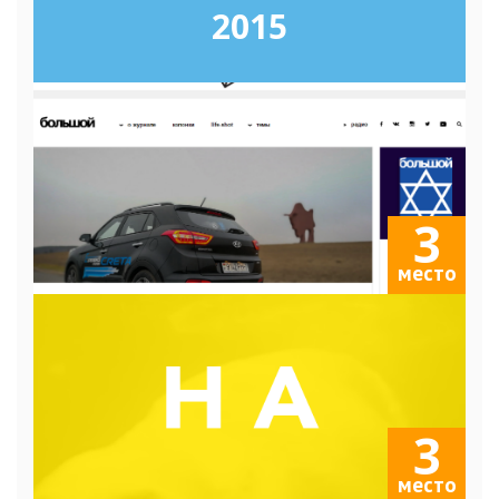
2015
3
место
3
место