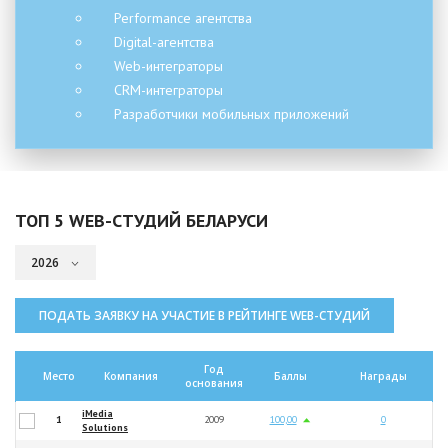
Performance агентства
Digital-агентства
Web-интеграторы
CRM-интеграторы
Разработчики мобильных приложений
ТОП 5 WEB-СТУДИЙ БЕЛАРУСИ
ПОДАТЬ ЗАЯВКУ НА УЧАСТИЕ В РЕЙТИНГЕ WEB-СТУДИЙ
Год
Место
Компания
Баллы
Награды
основания
iMedia
1
2009
100,00
0
Solutions